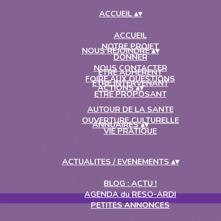
ACCUEIL
▴
▾
ACCUEIL
NOTRE PROJET
NOUS REJOINDRE
▴
▾
DONNER
NOUS CONTACTER
ETRE ADHERENT
FOIRE AUX QUESTIONS
ETRE INTERVENANT
ACTIONS
▴
▾
ETRE PROPOSANT
AUTOUR DE LA SANTE
OUVERTURE CULTURELLE
ANNUAIRES
▴
▾
VIE PRATIQUE
ACTUALITES / EVENEMENTS
▴
▾
BLOG : ACTU !
AGENDA du RESO-ARDI
PETITES ANNONCES