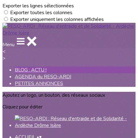
Exporter les lignes sélectionnées
Exporter toutes les colonnes
Exporter uniquement les colonnes affichées
Menu
<
>
BLOG : ACTU !
AGENDA du RESO-ARDI
PETITES ANNONCES
Ajoutez un logo, un bouton, des réseaux sociaux
Cliquez pour éditer
ACCUEIL
▴
▾