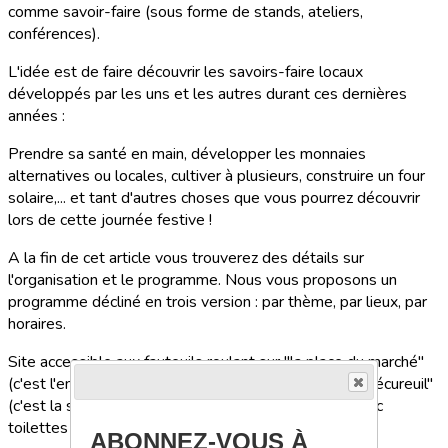
comme savoir-faire (sous forme de stands, ateliers,
conférences).
L'idée est de faire découvrir les savoirs-faire locaux
développés par les uns et les autres durant ces dernières
années :
Prendre sa santé en main, développer les monnaies
alternatives ou locales, cultiver à plusieurs, construire un four
solaire,... et tant d'autres choses que vous pourrez découvrir
lors de cette journée festive !
A la fin de cet article vous trouverez des détails sur
l'organisation et le programme. Nous vous proposons un
programme décliné en trois version : par thème, par lieux, par
horaires.
Site accessible aux fauteuils roulant sur "la place du marché"
(c'est l'endroit où seront les stands) et dans la "salle écureuil"
(c'est la salle où nous ferons conférences et film) avec
toilettes adaptées.
ABONNEZ-VOUS À