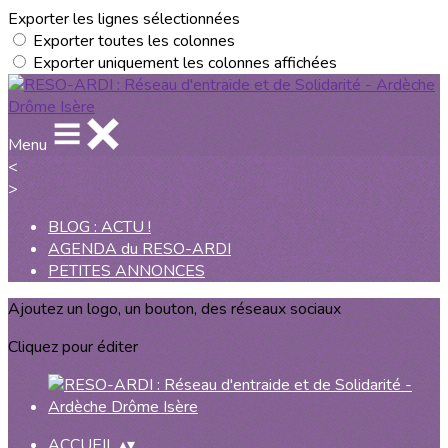
Exporter les lignes sélectionnées
Exporter toutes les colonnes
Exporter uniquement les colonnes affichées
Menu
<
>
BLOG : ACTU !
AGENDA du RESO-ARDI
PETITES ANNONCES
Ajoutez un logo, un bouton, des réseaux sociaux
Cliquez pour éditer
ACCUEIL
▴
▾