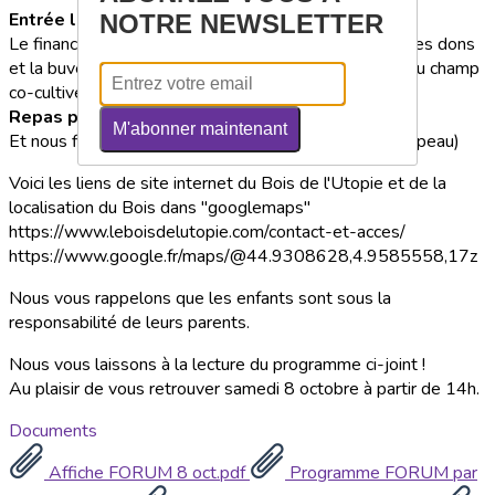
Entrée libre et sans inscription
.
NOTRE NEWSLETTER
Le financement de cette rencontre sera assurée par les dons
et la buvette (boissons, crêpes, vente des légumes du champ
co-cultivé par RESO-ARDI et soupe maison le soir).
Repas partagé
en soirée.
M'abonner maintenant
Et nous finirons avec le concert de Kéwènka ! (Au chapeau)
Voici les liens de site internet du Bois de l'Utopie et de la
localisation du Bois dans "googlemaps"
https://www.leboisdelutopie.com/contact-et-acces/
https://www.google.fr/maps/@44.9308628,4.9585558,17z
Nous vous rappelons que les enfants sont sous la
responsabilité de leurs parents.
Nous vous laissons à la lecture du programme ci-joint !
Au plaisir de vous retrouver samedi 8 octobre à partir de 14h.
Documents
Affiche FORUM 8 oct.pdf
Programme FORUM par