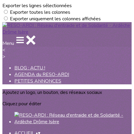
Exporter les lignes sélectionnées
Exporter toutes les colonnes
Exporter uniquement les colonnes affichées
Menu
<
>
BLOG : ACTU !
AGENDA du RESO-ARDI
PETITES ANNONCES
Ajoutez un logo, un bouton, des réseaux sociaux
Cliquez pour éditer
ACCUEIL
▴
▾