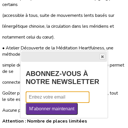
certains
(accessible à tous, suite de mouvements lents basés sur
l’énergétique chinoise, la circulation dans les méridiens et
notamment celui du cœur).
• Atelier Découverte de la Méditation Heartfulness, une
méthode
simple de relaxation et de méditation dont la pratique permet
de se
ABONNEZ-VOUS À
NOTRE NEWSLETTER
connecter aux ressources infinies du cœur.
Goûter partagé avec les apports de chacun, (pour info, tout
le site est végétarien et sans alcool)
M'abonner maintenant
Aucune participation financière n’est demandée
Attention : Nombre de places limitées