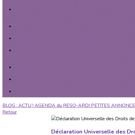
BLOG : ACTU !
AGENDA du RESO-ARDI
PETITES ANNONC
Retour
Déclaration Universelle des Dr