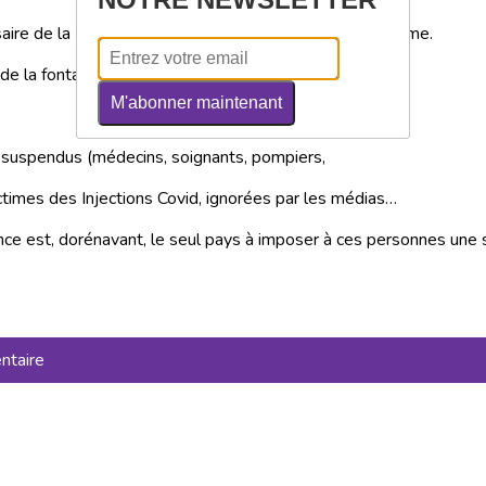
ire de la Déclaration Universelle des Droits de l’Homme.
de la fontaine PUIS face au théâtre de la Comédie
M'abonner maintenant
s suspendus (médecins, soignants, pompiers,
ictimes des Injections Covid, ignorées par les médias…
ance est, dorénavant, le seul pays à imposer à ces personnes une si
ntaire