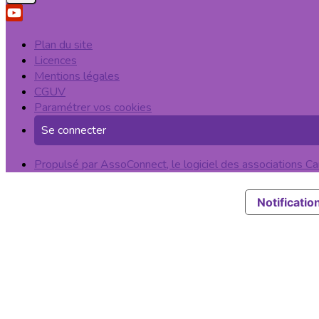
Plan du site
Licences
Mentions légales
CGUV
Paramétrer vos cookies
Se connecter
Propulsé par AssoConnect, le logiciel des associations Car
Notification