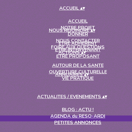
ACCUEIL
▴
▾
ACCUEIL
NOTRE PROJET
NOUS REJOINDRE
▴
▾
DONNER
NOUS CONTACTER
ETRE ADHERENT
FOIRE AUX QUESTIONS
ETRE INTERVENANT
ACTIONS
▴
▾
ETRE PROPOSANT
AUTOUR DE LA SANTE
OUVERTURE CULTURELLE
ANNUAIRES
▴
▾
VIE PRATIQUE
ACTUALITES / EVENEMENTS
▴
▾
BLOG : ACTU !
AGENDA du RESO-ARDI
PETITES ANNONCES