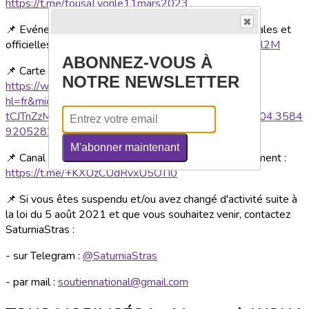
https://t.me/tousaLyonle11mars2023
📌 Evénement facebook avec les informations principales et
officielles des organisateurs :
https://fb.me/e/2AsHuzl2M
ABONNEZ-VOUS À
📌 Carte des suspendus :
NOTRE NEWSLETTER
https://www.google.com/maps/d/u/0/edit?
hl=fr&mid=1aGrhoLEC4Sowi-3T-
tCJTnZzMbIskGM&ll=13.969921027804855%2C104.3584
9205282298&z=6
M'abonner maintenant
📌 Canal d'échanges pour le covoiturage et l'hébergement :
https://t.me/+KXUzCUdRvxU5OTI0
📌 Si vous êtes suspendu et/ou avez changé d'activité suite à
la loi du 5 août 2021 et que vous souhaitez venir, contactez
SaturniaStras :
- sur Telegram :
@SaturniaStras
- par mail :
soutiennational@gmail.com