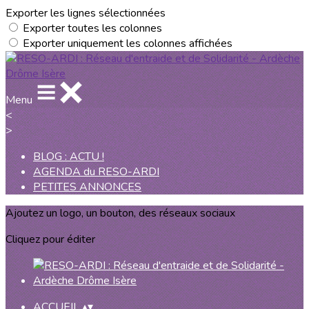
Exporter les lignes sélectionnées
Exporter toutes les colonnes
Exporter uniquement les colonnes affichées
Menu
<
>
BLOG : ACTU !
AGENDA du RESO-ARDI
PETITES ANNONCES
Ajoutez un logo, un bouton, des réseaux sociaux
Cliquez pour éditer
ACCUEIL
▴
▾