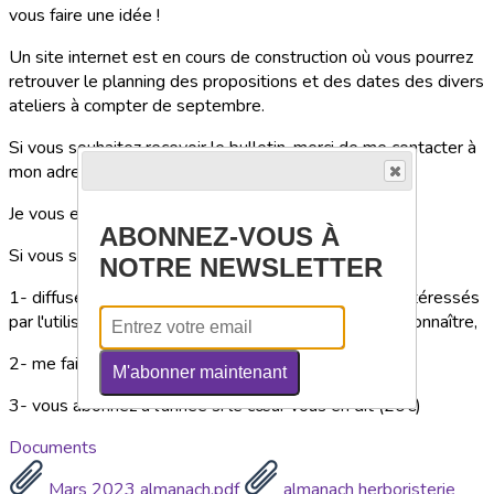
vous faire une idée !
Un site internet est en cours de construction où vous pourrez
retrouver le planning des propositions et des dates des divers
ateliers à compter de septembre.
Si vous souhaitez recevoir le bulletin, merci de me contacter à
mon adresse mail :
patricia.jacoutot@orange.fr
Je vous enregistrerai dans la liste de diffusion
ABONNEZ-VOUS À
Si vous souhaitez soutenir mon travail, vous pouvez :
NOTRE NEWSLETTER
1- diffuser ce bulletin à vos ami-es, connaissances, intéressés
par l'utilisation des plantes médicinales pour le faire connaître,
2- me faire un don à l'occasion !
M'abonner maintenant
3- vous abonnez à l'année si le cœur vous en dit (20€)
Documents
Mars 2023 almanach.pdf
almanach herboristerie