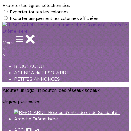
Exporter les lignes sélectionnées
Exporter toutes les colonnes
Exporter uniquement les colonnes affichées
Menu
<
>
BLOG : ACTU !
AGENDA du RESO-ARDI
PETITES ANNONCES
Ajoutez un logo, un bouton, des réseaux sociaux
Cliquez pour éditer
ACCUEIL
▴
▾